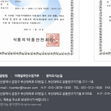
급방침
이메일무단수집거부
찾아오시는길
부산광역시 금정구 부산대학로 63번길 2, 부산대학교 공동연구기기동 211-1호
-mail : ricenter@naver.com
H.P : 010-2878-1830
TEL :
051-512-1830
FAX
부산광역시 금정구 부산대학로 63번길 2, 부산대학교 공동연구기기동 B105호
H.P :
010
시, 계측실 주소로 보내주시기 바랍니다.)
방사능 분석센터
©
All rights reserved