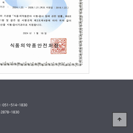
 : 051-514-1830
-2878-1830